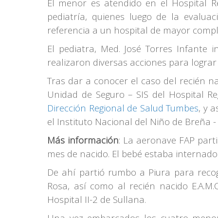
El menor es atendido en el Hospital Re
pediatría, quienes luego de la evaluac
referencia a un hospital de mayor compl
El pediatra, Med. José Torres Infante
realizaron diversas acciones para lograr 
Tras dar a conocer el caso del recién n
Unidad de Seguro – SIS del Hospital Reg
Dirección Regional de Salud Tumbes
, y 
el Instituto Nacional del Niño de Breña -
Más información
: La aeronave FAP part
mes de nacido. El bebé estaba internado e
De ahí partió rumbo a Piura para recoge
Rosa, así como al recién nacido E.A.M
Hospital II-2 de Sullana.
Una vez embarcados los cuatro menore