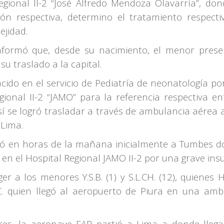
gional II-2 “José Alfredo Mendoza Olavarría”, don
ión respectiva, determino el tratamiento respecti
ejidad.
 informó que, desde su nacimiento, el menor pres
su traslado a la capital.
acido en el servicio de Pediatría de neonatología po
ional II-2 “JAMO” para la referencia respectiva en
así se logró trasladar a través de ambulancia aére
 Lima.
ió en horas de la mañana inicialmente a Tumbes d
n el Hospital Regional JAMO II-2 por una grave insuf
r a los menores Y.S.B. (1) y S.L.CH. (12), quienes
.C. quien llegó al aeropuerto de Piura en una am
s, la aeronave FAP partió a Lima a donde llega