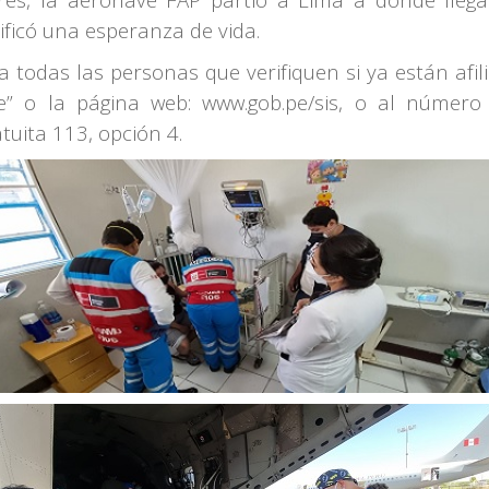
ificó una esperanza de vida.
 todas las personas que verifiquen si ya están afili
ate” o la página web: www.gob.pe/sis, o al núme
atuita 113, opción 4.