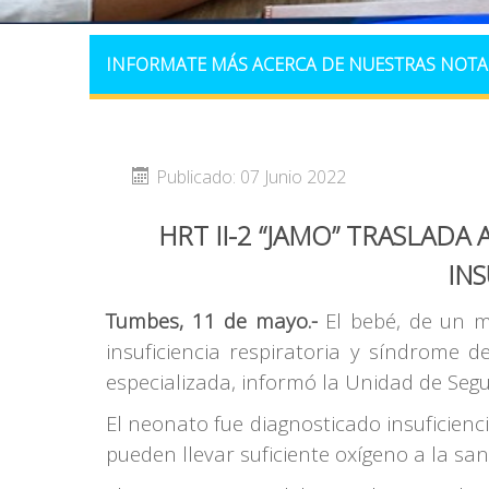
INFORMATE MÁS ACERCA DE NUESTRAS NOTA
Publicado: 07 Junio 2022
HRT II-2 “JAMO” TRASLAD
INS
Tumbes, 11 de mayo.-
El bebé, de un me
insuficiencia respiratoria y síndrome
especializada, informó la Unidad de Segu
El neonato fue diagnosticado insuficienc
pueden llevar suficiente oxígeno a la s