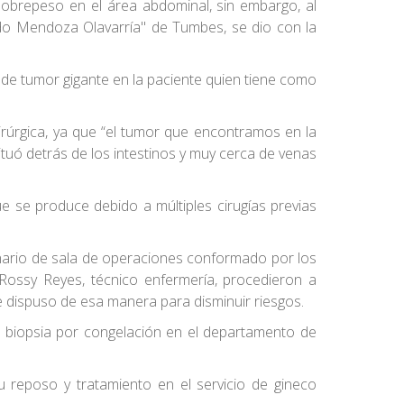
sobrepeso en el área abdominal, sin embargo, al
redo Mendoza Olavarría" de Tumbes, se dio con la
 de tumor gigante en la paciente quien tiene como
uirúrgica, ya que “el tumor que encontramos en la
ituó detrás de los intestinos y muy cerca de venas
e se produce debido a múltiples cirugías previas
plinario de sala de operaciones conformado por los
, Rossy Reyes, técnico enfermería, procedieron a
se dispuso de esa manera para disminuir riesgos.
te biopsia por congelación en el departamento de
u reposo y tratamiento en el servicio de gineco