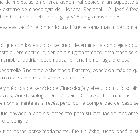
erie de molestias en el área abdominal debido a un supuesto 
externo de ginecología del Hospital Regional II-2 "José Alf
 30 cm de diámetro de largo y 5.15 kilogramos de peso.
a nueva evaluación recomendó una histerectomía más mioectomia
dicó que con los estudios se pudo determinar la complejidad q
esto quiere decir que; debido a su gran tamaño, esta masa se s
la maniobra, podrían desembocar en una hemorragia profusa”.
e desarrolló Síndrome Adherencia Extremo, condición médica qu
ran a causa de tres cesáreas anteriores.
te y médicos del servicio de Ginecología y el equipo multidisci
orales; Anestesióloga, Dra. Zobeida Cardozo; Instrumentista
que normalmente es al revés, pero, por la complejidad del caso 
ta, fue enviado a análisis inmediato para su evaluación median
no o benigno.
ó tres horas aproximadamente, fue un éxito, luego pasó a s