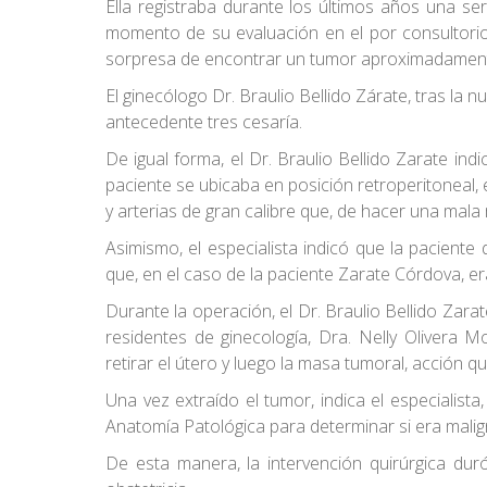
Ella registraba durante los últimos años una s
momento de su evaluación en el por consultorio 
sorpresa de encontrar un tumor aproximadamente
El ginecólogo Dr. Braulio Bellido Zárate, tras l
antecedente tres cesaría.
De igual forma, el Dr. Braulio Bellido Zarate in
paciente se ubicaba en posición retroperitoneal, 
y arterias de gran calibre que, de hacer una ma
Asimismo, el especialista indicó que la pacient
que, en el caso de la paciente Zarate Córdova, e
Durante la operación, el Dr. Braulio Bellido Zara
residentes de ginecología, Dra. Nelly Olivera M
retirar el útero y luego la masa tumoral, acción 
Una vez extraído el tumor, indica el especialis
Anatomía Patológica para determinar si era malig
De esta manera, la intervención quirúrgica dur