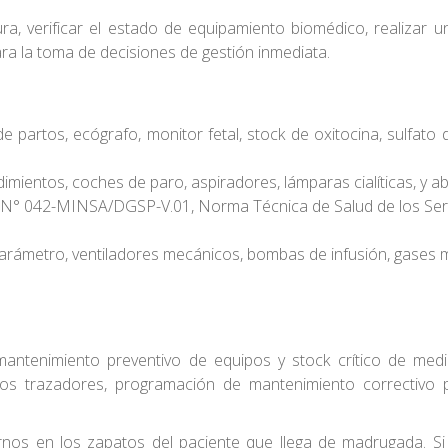
ura, verificar el estado de equipamiento biomédico, realizar u
ara la toma de decisiones de gestión inmediata.
e partos, ecógrafo, monitor fetal, stock de oxitocina, sulfat
imientos, coches de paro, aspiradores, lámparas cialíticas, y 
S N° 042-MINSA/DGSP-V.01, Norma Técnica de Salud de los Serv
rámetro, ventiladores mecánicos, bombas de infusión, gases m
 mantenimiento preventivo de equipos y stock crítico de me
mos trazadores, programación de mantenimiento correctivo 
ernos en los zapatos del paciente que llega de madrugada. Si